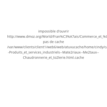
impossible d'ouvrir
http://www.dmoz.org/World/Fran%C3%A7ais/Commerce_et_%C
pas de cache
/var/www/clients/client1/web6/web/atuvucache/home/cindy
-Produits_et_services_industriels--Mate2riaux--Me2taux--
Chaudronnerie_et_to2lerie.html.cache