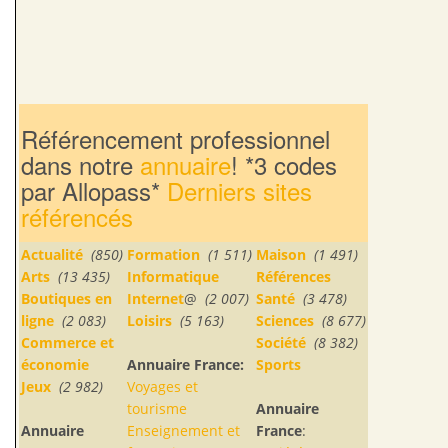
Référencement professionnel
dans notre
annuaire
! *3 codes
par Allopass*
Derniers sites
référencés
Actualité
(850)
Formation
(1 511)
Maison
(1 491)
Arts
(13 435)
Informatique
Références
Boutiques en
Internet
@
(2 007)
Santé
(3 478)
ligne
(2 083)
Loisirs
(5 163)
Sciences
(8 677)
Commerce et
Société
(8 382)
économie
Annuaire France:
Sports
Jeux
(2 982)
Voyages et
tourisme
Annuaire
Annuaire
Enseignement et
France
: