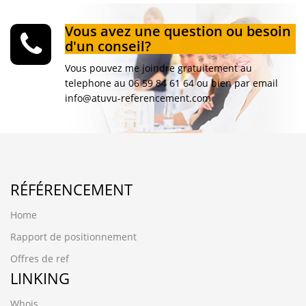
Vous avez une question ou besoin
d'un conseil?
Vous pouvez me joindre gratuitement au
telephone au 06 59 84 61 64 ou bien par email
info@atuvu-referencement.com
RÉFÉRENCEMENT
Home
Rapport de positionnement
Offres de ref
LINKING
Whois