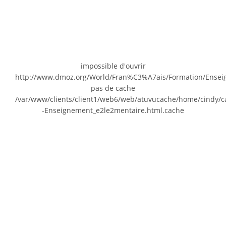
impossible d'ouvrir
http://www.dmoz.org/World/Fran%C3%A7ais/Formation/Ens
pas de cache
/var/www/clients/client1/web6/web/atuvucache/home/cindy/
-Enseignement_e2le2mentaire.html.cache