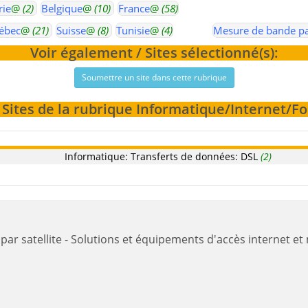
rie
@
(2)
Belgique
@
(10)
France
@
(58)
ébec
@
(21)
Suisse
@
(8)
Tunisie
@
(4)
Mesure de bande p
Voir également / Sites sélectionné(s):
Soumettre un site dans cette rubrique
/ Sites de la rubrique Informatique/Internet/F
Informatique: Transferts de données: DSL
(2)
Internet par satellite - Solutions et équipements d'accès inte