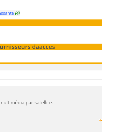
assante
(4)
ournisseurs daacces
rnet et multimédia par satellite.