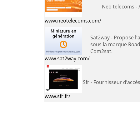
Ne
www.neotelecoms.com/
Sat2way - Propose l'accès Internet haut débit par satellite en mode bidirectionnel pour divers types de clientèle : les véhicules
sous la marque Road2
Com2sat.
www.sat2way.com/
Sfr - Fournisseur d’ac
www.sfr.fr/