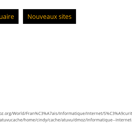
uaire
Nouveaux sites
moz.org/World/Fran%C3%A7ais/Informatique/Internet/S%C3%A9cur
/atuvucache/home/cindy/cache/atuvu/dmoz/Informatique--Internet-