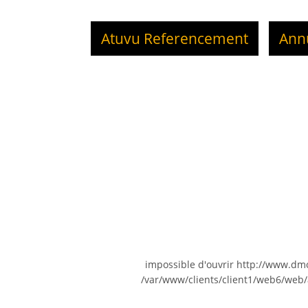
Atuvu Referencement
Ann
impossible d'ouvrir http://www.d
/var/www/clients/client1/web6/web