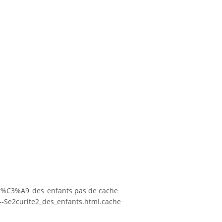
it%C3%A9_des_enfants pas de cache
-Se2curite2_des_enfants.html.cache