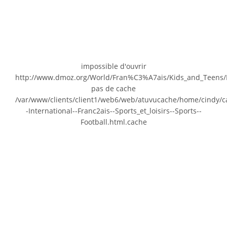
impossible d'ouvrir
http://www.dmoz.org/World/Fran%C3%A7ais/Kids_and_Teens/Int
pas de cache
/var/www/clients/client1/web6/web/atuvucache/home/cindy/
-International--Franc2ais--Sports_et_loisirs--Sports--
Football.html.cache