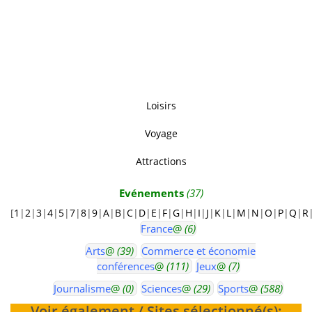
Loisirs
Voyage
Attractions
Evénements
(37)
[
1
|
2
|
3
|
4
|
5
|
7
|
8
|
9
|
A
|
B
|
C
|
D
|
E
|
F
|
G
|
H
|
I
|
J
|
K
|
L
|
M
|
N
|
O
|
P
|
Q
|
R
France
@
(6)
Arts
@
(39)
Commerce et économie
conférences
@
(111)
Jeux
@
(7)
Journalisme
@
(0)
Sciences
@
(29)
Sports
@
(588)
Voir également / Sites sélectionné(s):