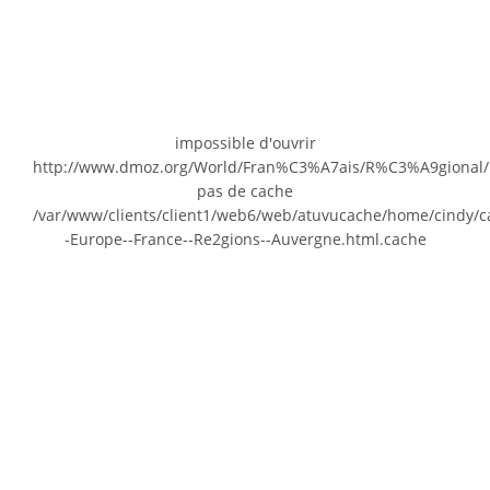
impossible d'ouvrir
http://www.dmoz.org/World/Fran%C3%A7ais/R%C3%A9gional
pas de cache
/var/www/clients/client1/web6/web/atuvucache/home/cindy/c
-Europe--France--Re2gions--Auvergne.html.cache