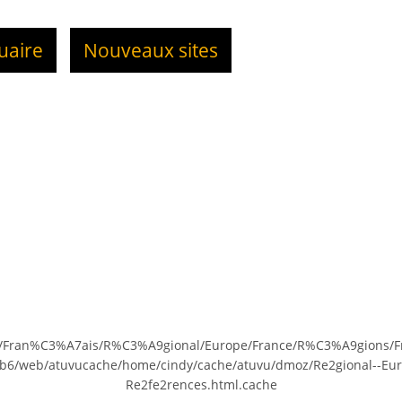
uaire
Nouveaux sites
orld/Fran%C3%A7ais/R%C3%A9gional/Europe/France/R%C3%A9gio
web6/web/atuvucache/home/cindy/cache/atuvu/dmoz/Re2gional--Eur
Re2fe2rences.html.cache