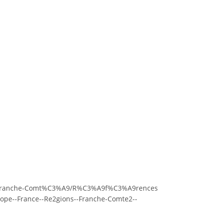
ns/Franche-Comt%C3%A9/R%C3%A9f%C3%A9rences
ope--France--Re2gions--Franche-Comte2--