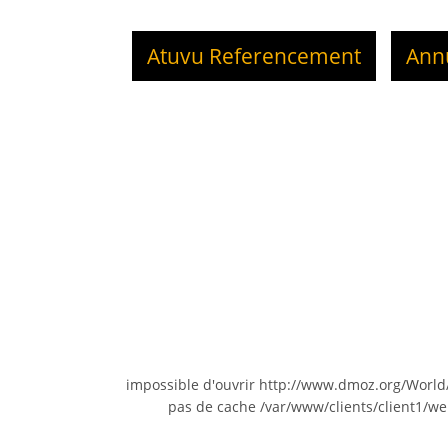
Atuvu Referencement
Ann
impossible d'ouvrir http://www.dmoz.org/W
pas de cache /var/www/clients/client1/