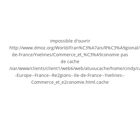
impossible d'ouvrir
http://www.dmoz.org/World/Fran%C3%A7ais/R%C3%A9gional/
de-France/Yvelines/Commerce_et_%C3%A9conomie pas
de cache
/var/www/clients/client1/web6/web/atuvucache/home/cindy/c
-Europe--France--Re2gions--Ile-de-France--Yvelines--
Commerce_et_e2conomie.html.cache