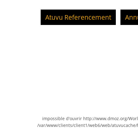
Atuvu Referencement
Ann
impossible d'ouvrir http://www.dmoz.org/Wo
/var/www/clients/client1/web6/web/atuvucache/