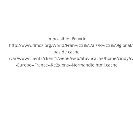
impossible d'ouvrir
http://www.dmoz.org/World/Fran%C3%A7ais/R%C3%A9gional
pas de cache
/var/www/clients/client1/web6/web/atuvucache/home/cindy/c
-Europe--France--Re2gions--Normandie.html.cache