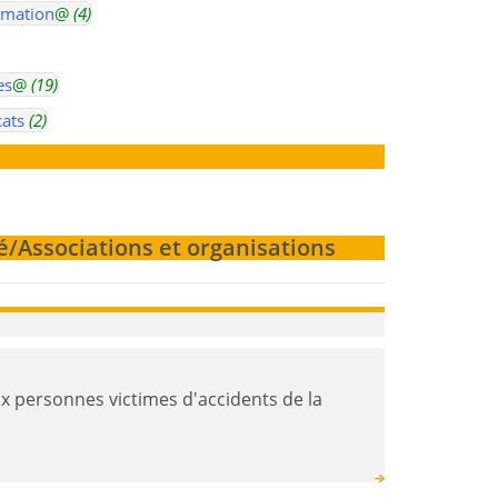
rmation
@
(4)
es
@
(19)
cats
(2)
é/Associations et organisations