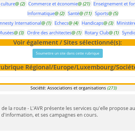
 culture
@
(2)
Commerce et économie
@
(21)
Enseignement et fo
Informatique
@
(2)
Santé
@
(11)
Sports
@
(5)
nesty International
@
(1)
Echecs
@
(4)
Handicaps
@
(3)
Ministèr
Musées
@
(3)
Ordre des architectes
@
(1)
Rotary Club
@
(1)
Syndi
Voir également / Sites sélectionné(s):
Soumettre un site dans cette rubrique
a rubrique Régional/Europe/Luxembourg/Sociét
Société: Associations et organisations
(273)
 aux personnes victimes d'accidents de la
s d'information, et ses campagnes en cours.