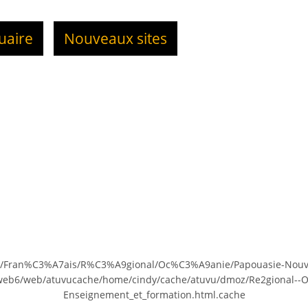
uaire
Nouveaux sites
rld/Fran%C3%A7ais/R%C3%A9gional/Oc%C3%A9anie/Papouasie-Nou
1/web6/web/atuvucache/home/cindy/cache/atuvu/dmoz/Re2gional--O
Enseignement_et_formation.html.cache