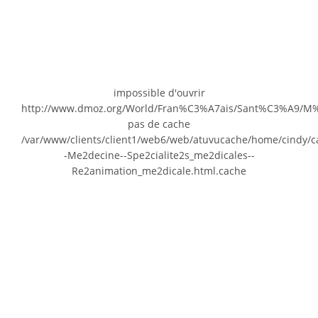
impossible d'ouvrir
http://www.dmoz.org/World/Fran%C3%A7ais/Sant%C3%A9/
pas de cache
/var/www/clients/client1/web6/web/atuvucache/home/cindy/
-Me2decine--Spe2cialite2s_me2dicales--
Re2animation_me2dicale.html.cache