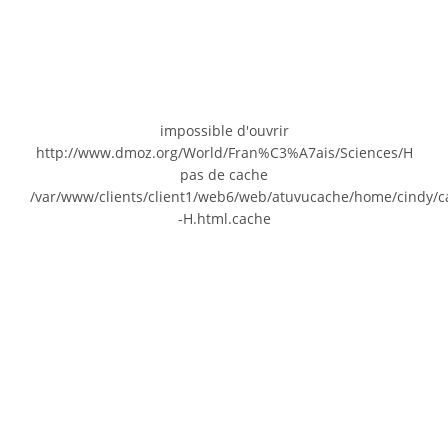
impossible d'ouvrir
http://www.dmoz.org/World/Fran%C3%A7ais/Sciences/H
pas de cache
/var/www/clients/client1/web6/web/atuvucache/home/cindy/c
-H.html.cache