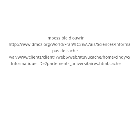
impossible d'ouvrir
http://www.dmoz.org/World/Fran%C3%A7ais/Sciences/Inform
pas de cache
/var/www/clients/client1/web6/web/atuvucache/home/cindy/c
-Informatique--De2partements_universitaires.html.cache