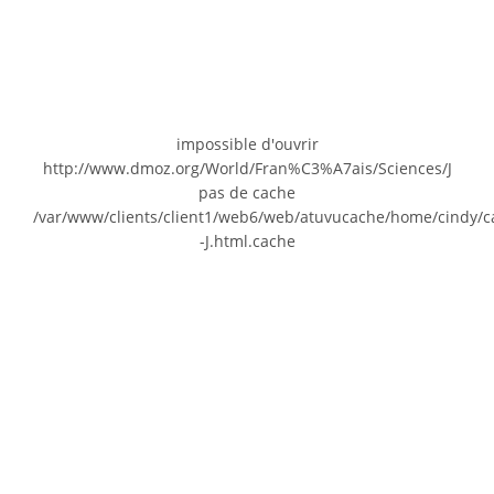
impossible d'ouvrir
http://www.dmoz.org/World/Fran%C3%A7ais/Sciences/J
pas de cache
/var/www/clients/client1/web6/web/atuvucache/home/cindy/c
-J.html.cache