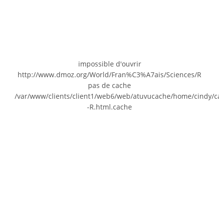
impossible d'ouvrir
http://www.dmoz.org/World/Fran%C3%A7ais/Sciences/R
pas de cache
/var/www/clients/client1/web6/web/atuvucache/home/cindy/c
-R.html.cache