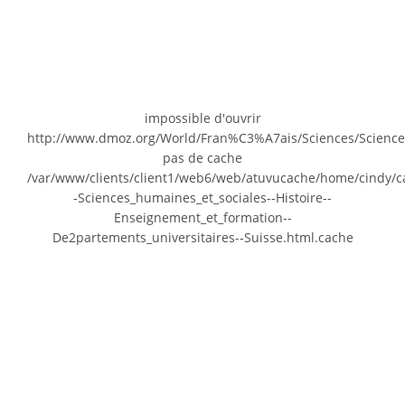
impossible d'ouvrir
http://www.dmoz.org/World/Fran%C3%A7ais/Sciences/Sciences
pas de cache
/var/www/clients/client1/web6/web/atuvucache/home/cindy/c
-Sciences_humaines_et_sociales--Histoire--
Enseignement_et_formation--
De2partements_universitaires--Suisse.html.cache