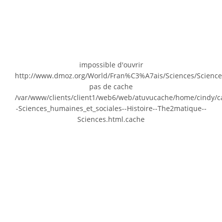
impossible d'ouvrir
http://www.dmoz.org/World/Fran%C3%A7ais/Sciences/Science
pas de cache
/var/www/clients/client1/web6/web/atuvucache/home/cindy/c
-Sciences_humaines_et_sociales--Histoire--The2matique--
Sciences.html.cache