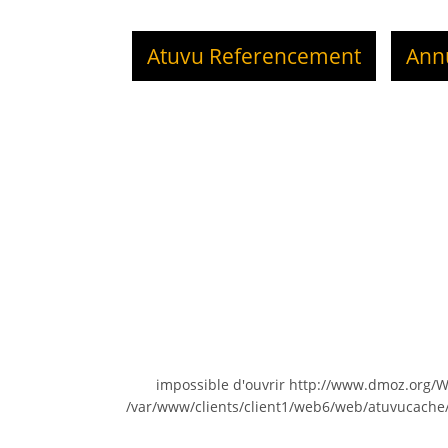
Atuvu Referencement
Ann
impossible d'ouvrir http://www.dmoz.org/
/var/www/clients/client1/web6/web/atuvucache