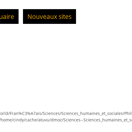
uaire
Nouveaux sites
World/Fran%C3%A7ais/Sciences/Sciences_humaines_et_sociales/Ph
/home/cindy/cache/atuvu/dmoz/Sciences--Sciences_humaines_et_soc