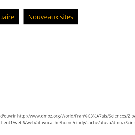
uaire
Nouveaux sites
 d'ouvrir http://www.dmoz.org/World/Fran%C3%A7ais/Sciences/Z p
/client1/web6/web/atuvucache/home/cindy/cache/atuvu/dmoz/Scien