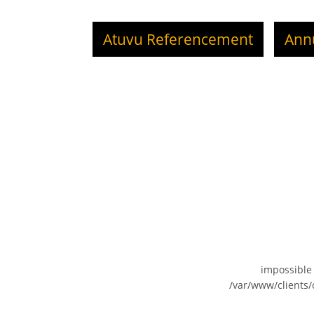
Atuvu Referencement
Ann
impossible
/var/www/clients