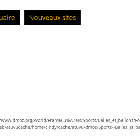
uaire
Nouveaux sites
://www.dmoz.org/World/Fran%C3%A7ais/Sports/Balles_et_ballons/Fo
eb/atuvucache/home/cindy/cache/atuvu/dmoz/Sports--Balles_et_bal