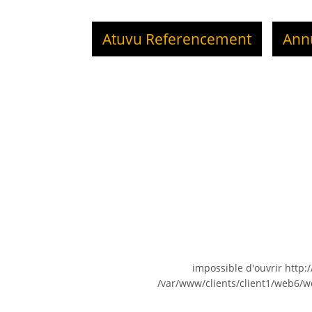
Atuvu Referencement
Ann
impossible d'ouvrir http
/var/www/clients/client1/web6/w