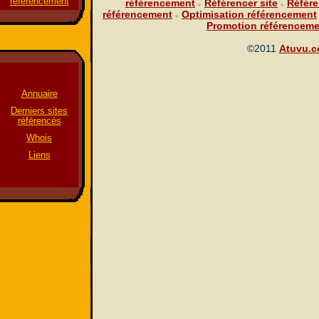
referencement
référencement
Référencer site
Référe
référencement
Optimisation référencement
Promotion référenceme
©2011
Atuvu.
Annuaire
Derniers sites
référencés
Whois
Liens