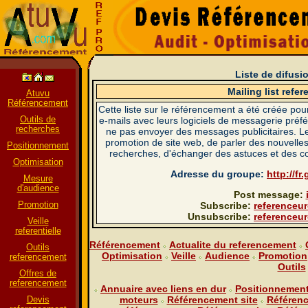
Liste de difus
Mailing list ref
Atuvu
Référencement
Cette liste sur le référencement a été créée pour 
Outils de
e-mails avec leurs logiciels de messagerie préf
recherches
ne pas envoyer des messages publicitaires. Le b
promotion de site web, de parler des nouvelle
Positionnement
recherches, d'échanger des astuces et des c
Optimisation
Adresse du groupe:
http://f
Mesure
d'audience
Post message:
Promotion
Subscribe:
referenceu
Unsubscribe:
referenceu
Veille
referentielle
Référencement
Actualite du referencement
Outils
Optimisation
Veille
Audience
Promotion
referencement
Outils
Offres de
referencement
Annuaire avec liens en dur
Positionnemen
Devis
moteurs
Référencement site
Référen