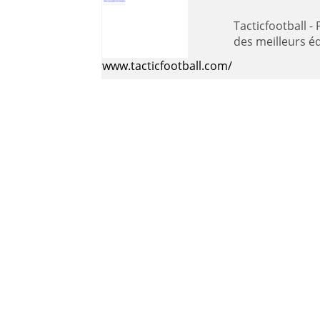
Tacticfootball - Propose des informations techniques et tactiques pour les joueurs et les équipes. Glossaire, présentation
des meilleurs éq
www.tacticfootball.com/