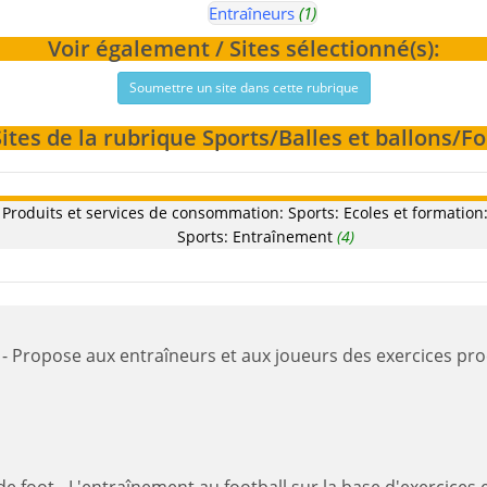
Entraîneurs
(1)
Voir également / Sites sélectionné(s):
Soumettre un site dans cette rubrique
Sites de la rubrique Sports/Balles et ballons/
oduits et services de consommation: Sports: Ecoles et formation: B
Sports: Entraînement
(4)
s.