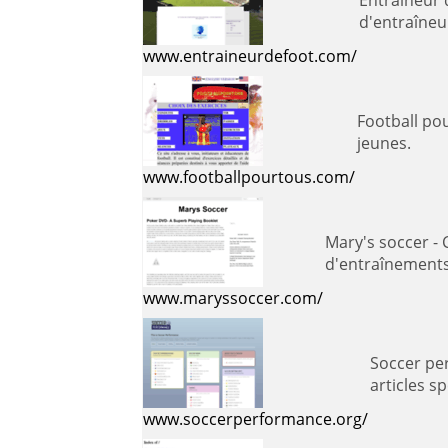
Entraîneur de foot - L'entraînement au football sur la base d'exercices et
d'entraîneu
www.entraineurdefoot.com/
Football pour tous - Propose aux entraîneurs des exercices et des sé
jeunes.
www.footballpourtous.com/
Mary's soccer - Ce blog regroupe les derniers articles scientifiques en lien avec le monde du football et ses méthodes
d'entraînements.
www.maryssoccer.com/
Soccer performance - Informations sur l'entraînement 
articles s
www.soccerperformance.org/