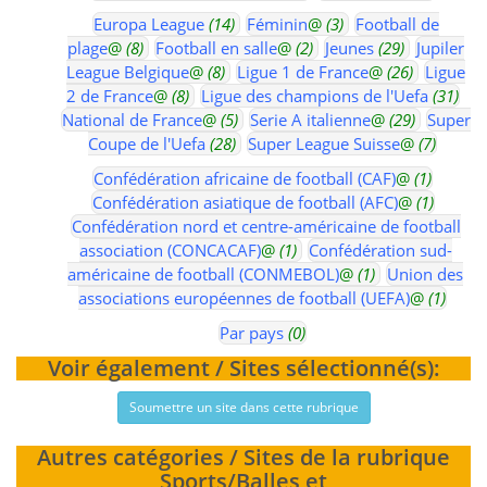
Europa League
(14)
Féminin
@
(3)
Football de
plage
@
(8)
Football en salle
@
(2)
Jeunes
(29)
Jupiler
League Belgique
@
(8)
Ligue 1 de France
@
(26)
Ligue
2 de France
@
(8)
Ligue des champions de l'Uefa
(31)
National de France
@
(5)
Serie A italienne
@
(29)
Super
Coupe de l'Uefa
(28)
Super League Suisse
@
(7)
Confédération africaine de football (CAF)
@
(1)
Confédération asiatique de football (AFC)
@
(1)
Confédération nord et centre-américaine de football
association (CONCACAF)
@
(1)
Confédération sud-
américaine de football (CONMEBOL)
@
(1)
Union des
associations européennes de football (UEFA)
@
(1)
Par pays
(0)
Voir également / Sites sélectionné(s):
Soumettre un site dans cette rubrique
Autres catégories / Sites de la rubrique
Sports/Balles et