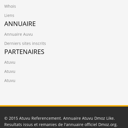
Whois
Liens
ANNUAIRE
Annuaire Auvu
Derniers sites inscrits
PARTENAIRES
Atuvu
Atuvu
Atuvu
© 2015
Atuvu Referencement
. Annuaire Atuvu Dmoz Like.
Resultats issus et remanies de l'annuaire officiel
Dmoz.org
.