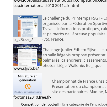
www.footballdatabase.eu/football.competition.ceca
cup.international.2010-2011...fr.html
Le challenge du Printemps FSGT - Compétition
organisée par la Fédération Sporti
Travail : informations pratiques, cal
et palmarès de l'épreuve populaire d
(75). France.
fsgt75.org/
Challenge Jupiler Edhem Sljivo - Le tournoi de football
en salle liégeois propose présentati
palmarès, calendriers, classements, 
photos. Liège, Wallonie, Belgique.
www.sljivo.be/
Championnat de France unss de
Présentation du championnat c
site des partenaires. Madine, 
footunss2010.free.fr/
Compétition de football
- Une catégorie de l'encyclopédie libre en ligne