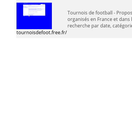
Tournois de football - Propose tous les tournois
organisés en France et dans
recherche par da
tournoisdefoot.free.fr/