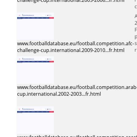
challenge-cup.international.2005-2006...fr.html
c
2
p
s
www.footballdatabase.eu/football.competition.afc-
r
challenge-cup.international.2009-2010...fr.html
www.footballdatabase.eu/football.competition.arab
cup.international.2002-2003...fr.html